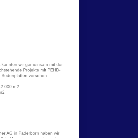
 konnten wir gemeinsam mit der
achstehende Projekte mit PEHD-
 Bodenplatten versehen.
52.000 m2
 m2
er AG in Paderborn haben wir